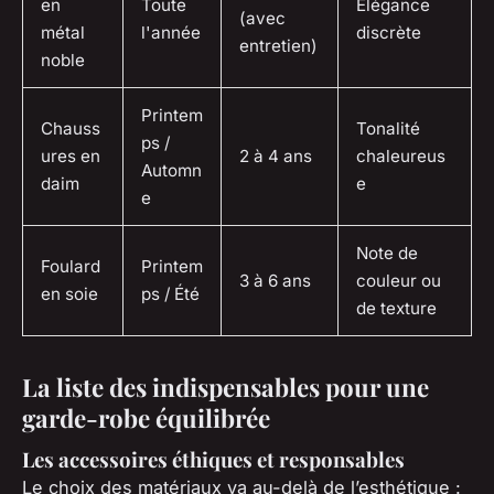
en
Toute
Élégance
(avec
métal
l'année
discrète
entretien)
noble
Printem
Chauss
Tonalité
ps /
ures en
2 à 4 ans
chaleureus
Automn
daim
e
e
Note de
Foulard
Printem
3 à 6 ans
couleur ou
en soie
ps / Été
de texture
La liste des indispensables pour une
garde-robe équilibrée
Les accessoires éthiques et responsables
Le choix des matériaux va au-delà de l’esthétique :