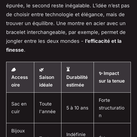
épurée, le second reste inégalable. L’idée n’est pas
de choisir entre technologie et élégance, mais de
trouver un équilibre. Une montre en acier avec un
bracelet interchangeable, par exemple, permet de
jongler entre les deux mondes -
l’efficacité et la
finesse
.
🪵
🌿
⏳
✨ Impact
Access
Saison
Durabilité
sur la tenue
oire
idéale
estimée
Forte
Sac en
Toute
5 à 10 ans
structuratio
cuir
l'année
n
Bijoux
Indéfinie